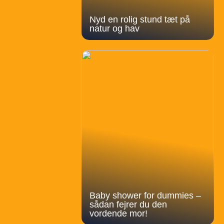
Nyd en rolig stund tæt på
natur og hav
Baby shower for dummies –
sådan fejrer du den
vordende mor!