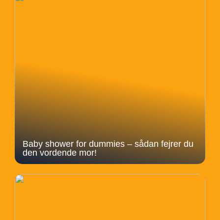
Baby shower for dummies – sådan fejrer du
den vordende mor!