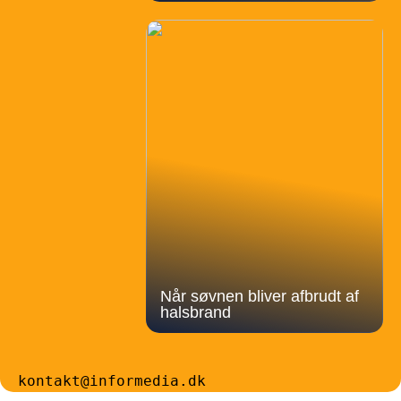
Når søvnen bliver afbrudt af
halsbrand
kontakt@informedia.dk