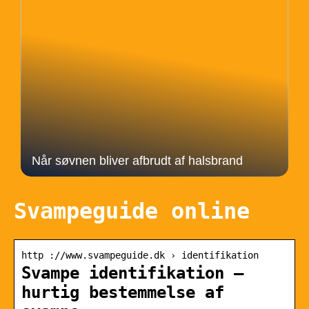
Når søvnen bliver afbrudt af halsbrand
Svampeguide online
http ://www.svampeguide.dk › identifikation
Svampe identifikation –
hurtig bestemmelse af