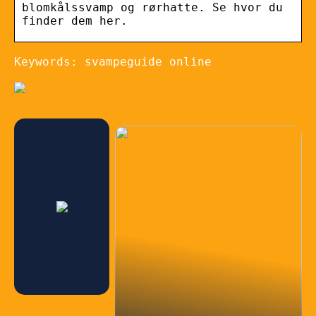
blomkålssvamp og rørhatte. Se hvor du
finder dem her.
Keywords: svampeguide online