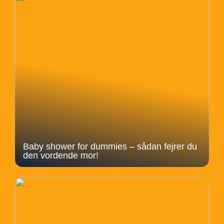
Baby shower for dummies – sådan fejrer du
den vordende mor!