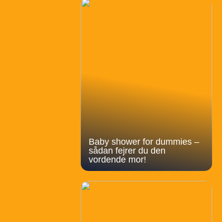
Baby shower for dummies –
sådan fejrer du den
vordende mor!