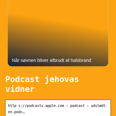
Når søvnen bliver afbrudt af halsbrand
Podcast jehovas
vidner
http s://podcasts.apple.com › podcast › udstødt-
en-podc…