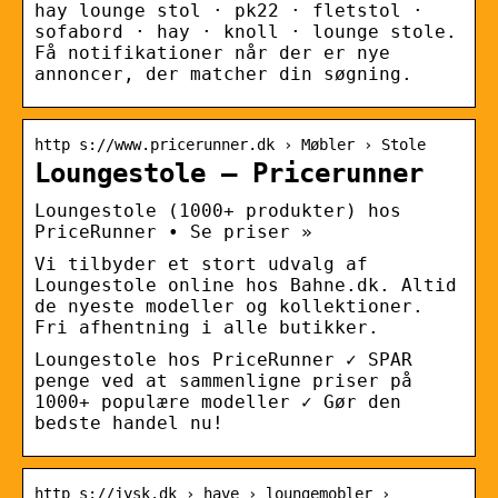
hay lounge stol · pk22 · fletstol ·
sofabord · hay · knoll · lounge stole.
Få notifikationer når der er nye
annoncer, der matcher din søgning.
http s://www.pricerunner.dk › Møbler › Stole
Loungestole – Pricerunner
Loungestole (1000+ produkter) hos
PriceRunner • Se priser »
Vi tilbyder et stort udvalg af
Loungestole online hos Bahne.dk. Altid
de nyeste modeller og kollektioner.
Fri afhentning i alle butikker.
Loungestole hos PriceRunner ✓ SPAR
penge ved at sammenligne priser på
1000+ populære modeller ✓ Gør den
bedste handel nu!
http s://jysk.dk › have › loungemobler ›