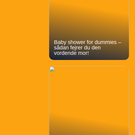
Baby shower for dummies –
sådan fejrer du den
vordende mor!