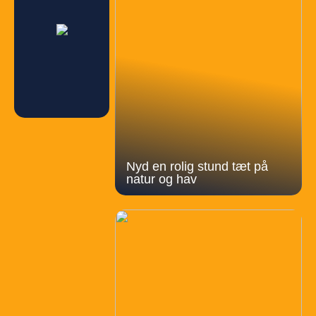
Nyd en rolig stund tæt på
natur og hav