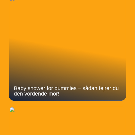
Baby shower for dummies – sådan fejrer du
den vordende mor!