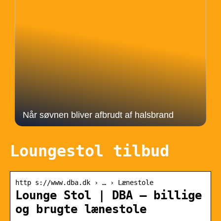
Når søvnen bliver afbrudt af halsbrand
Loungestol tilbud
http s://www.dba.dk › … › Lænestole
Lounge Stol | DBA – billige
og brugte lænestole