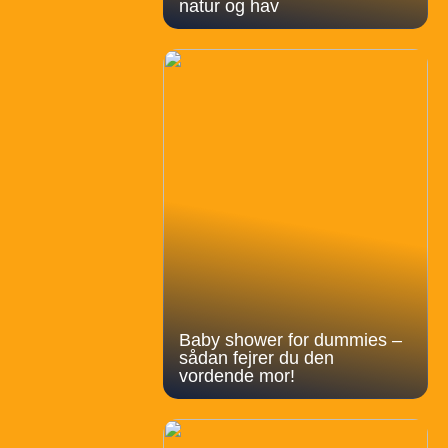
natur og hav
Baby shower for dummies –
sådan fejrer du den
vordende mor!