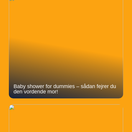
Baby shower for dummies – sådan fejrer du
den vordende mor!