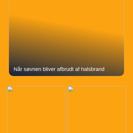
Når søvnen bliver afbrudt af halsbrand