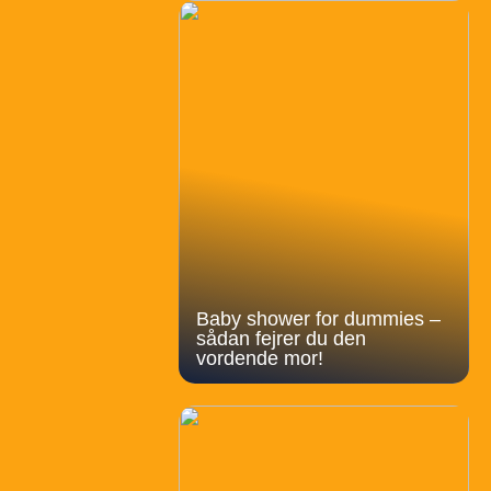
Baby shower for dummies –
sådan fejrer du den
vordende mor!