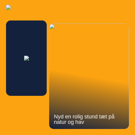
Nyd en rolig stund tæt på
natur og hav