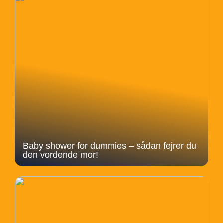
Baby shower for dummies – sådan fejrer du
den vordende mor!