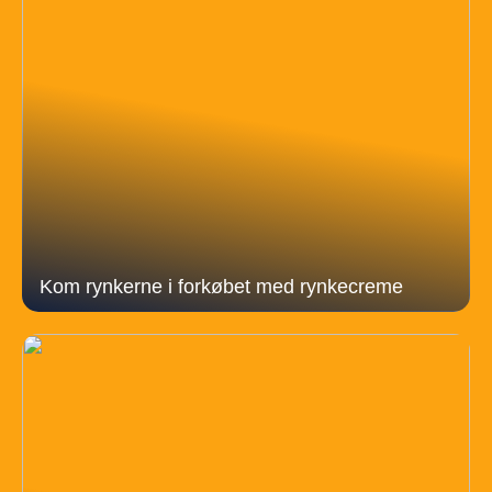
Kom rynkerne i forkøbet med rynkecreme