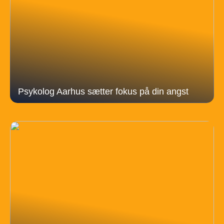
Psykolog Aarhus sætter fokus på din angst