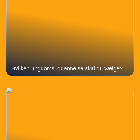
Hvilken ungdomsuddannelse skal du vælge?