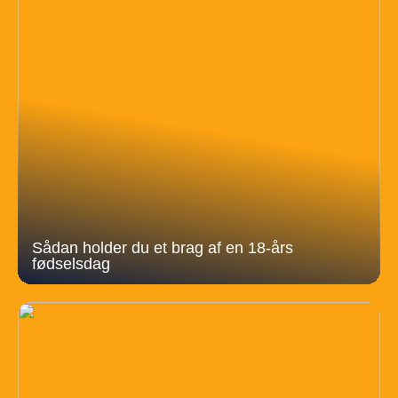
Sådan holder du et brag af en 18-års
fødselsdag