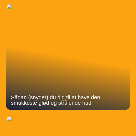
Sådan (snyder) du dig til at have den
smukkeste glød og strålende hud