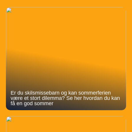
Er du skilsmissebarn og kan sommerferien
være et stort dilemma? Se her hvordan du kan
få en god sommer