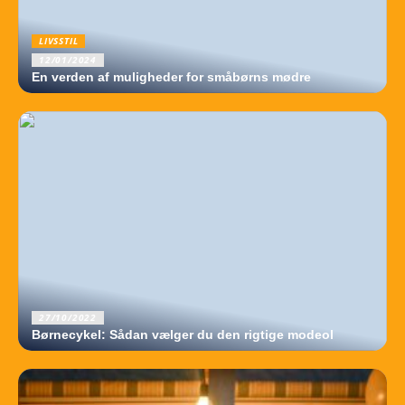
LIVSSTIL
12/01/2024
En verden af muligheder for småbørns mødre
27/10/2022
Børnecykel: Sådan vælger du den rigtige modeol