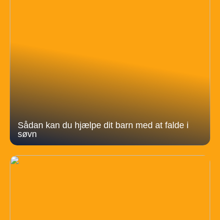
Sådan kan du hjælpe dit barn med at falde i
søvn