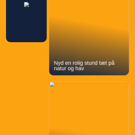
Nyd en rolig stund tæt på
natur og hav