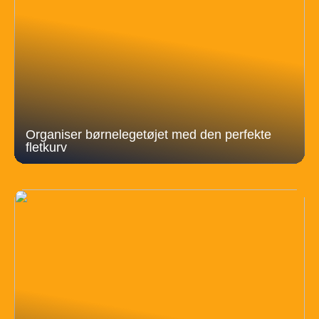
Organiser børnelegetøjet med den perfekte
fletkurv