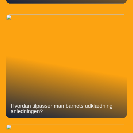
Hvordan tilpasser man barnets udklædning
anledningen?