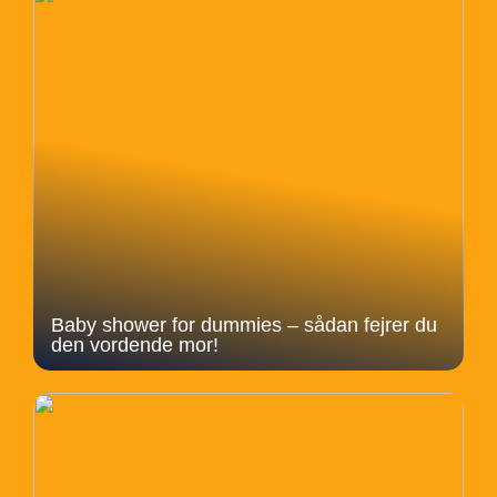
Baby shower for dummies – sådan fejrer du
den vordende mor!