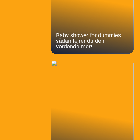
Baby shower for dummies –
sådan fejrer du den
vordende mor!