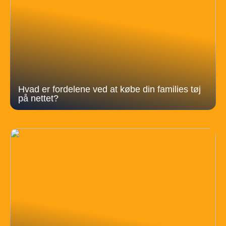
Hvad er fordelene ved at købe din families tøj
på nettet?