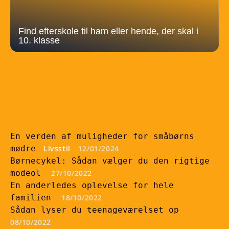
Find efterskole til ham eller hende, der skal i
10. klasse
En verden af muligheder for småbørns
mødre
Livsstil
12/01/2024
Børnecykel: Sådan vælger du den rigtige
modeol
27/10/2022
En anderledes oplevelse for hele
familien
18/10/2022
Sådan lyser du teenageværelset op
08/10/2022